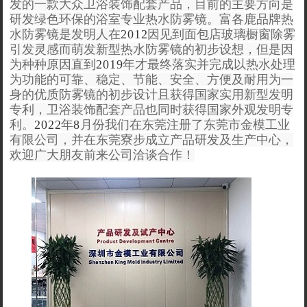
发的一款大众卫浴装饰配套产品，目前的主要方向是
研发绿色环保的浴室专业热水防雾镜。富各鹿品牌热
水防雾镜是发明人在
2012
因见到面包店玻璃橱窗除雾
引发灵感而萌发新型热水防雾镜的初步设想，但是因
为种种原因直到
2019
年才最终落实并完成以热水处理
为功能的可靠、稳定、节能、安全、方便及耐用为一
身的优质防雾镜的初步设计且获得国家实用新型发明
专利，卫浴装饰配套产品也同时获得国家外观发明专
利。
2022
年
8
月份我们在东莞注册了东莞市金模工业
有限公司，并在东莞寮步成立产品研发及生产中心，
欢迎广大朋友前来公司洽谈合作！